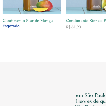
Condimento Star de Manga
Visualização rápida
Condimento Star de 
Visualização ráp
Esgotado
Preço
R$ 61,90
em São Paulo
Licores de q