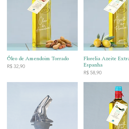
Visualização rápida
Visualização 
Óleo de Amendoim Torrado
Florelia Azeite Ext
Espanha
Preço
R$ 32,90
Preço
R$ 58,90