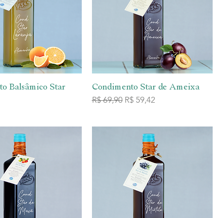
o Balsâmico Star
sualização rápida
Condimento Star de Ameixa
Visualização rápida
Preço normal
Preço promocional
R$ 69,90
R$ 59,42