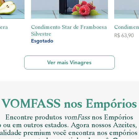
Pera
ida
Condimento Star de Framboesa
Visualização rápida
Condiment
Vi
Silvestre
Preço
R$ 63,90
Esgotado
Ver mais Vinagres
VOMFASS nos Empórios
Encontre produtos
vomFass
nos Empórios
 ou em outros estados. Agora nossos Azeites,
ualidade premium você encontra nos empórios