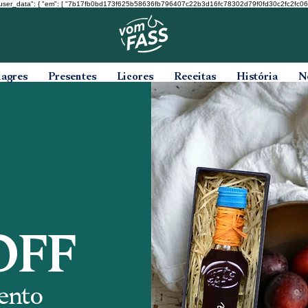
user_data": { "em": [ "7b17fb0bd173f625b58636fb796407c22b3d16fc78302d79f0fd30c2fc2fc068" ], "ph
nagres
Presentes
Licores
Receitas
História
N
OFF
ento