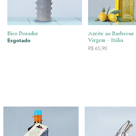
Visualização rápida
Visualização 
Bico Dosador
Azeite ao Barbecue
Virgem - Itália
Esgotado
Preço
R$ 65,90