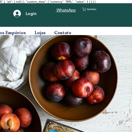
": [ null ] }, "custom_data": { "currency": "BRL", "value": 1 } } ] }
Carrinho
WhatsApp
Login
os Empórios
Lojas
Contato