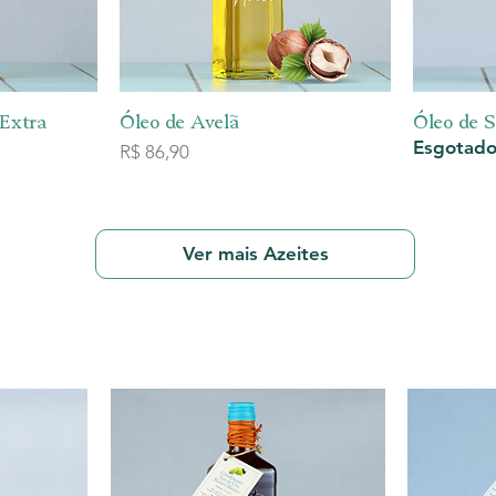
rápida
Visualização rápida
Vis
 Extra
Óleo de Avelã
Óleo de 
Esgotad
Preço
R$ 86,90
Ver mais Azeites