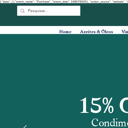
{ "data": [ { "event_name": "Purchase", "event_time": 1686799351, "action_source": "website", "
Home
Azeites & Óleos
Vi
15%
Condim