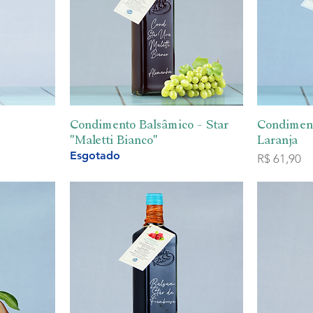
ida
Condimento Balsâmico - Star
Visualização rápida
Condiment
Vi
"Maletti Bianco"
Laranja
Esgotado
Preço
R$ 61,90