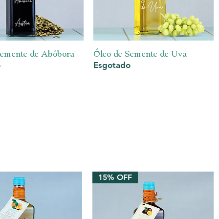
ualização rápida
Visualização rápida
Semente de Abóbora
Óleo de Semente de Uva
o
Esgotado
15% OFF