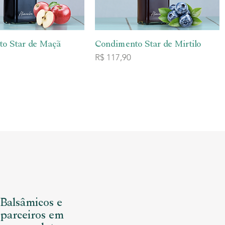
o Star de Maçã
sualização rápida
Condimento Star de Mirtilo
Visualização rápida
Preço
R$ 117,90
 Balsâmicos e
 parceiros em