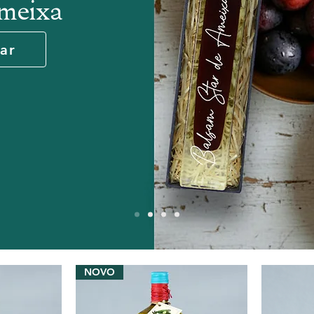
Ameixa
ar
NOVO