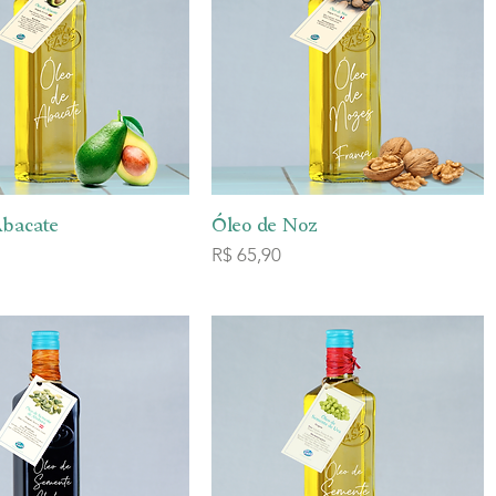
ualização rápida
Visualização rápida
Abacate
Óleo de Noz
Preço
R$ 65,90