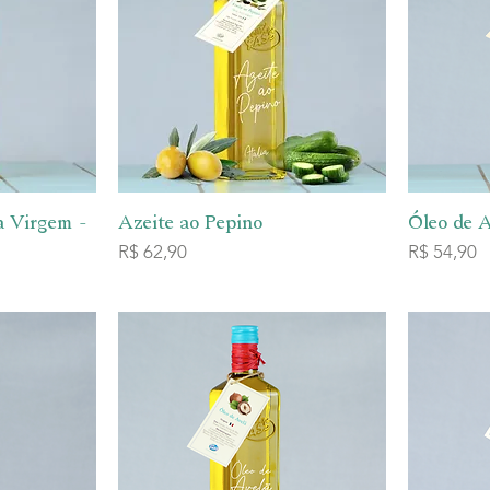
rápida
Visualização rápida
Vis
ra Virgem -
Azeite ao Pepino
Óleo de 
Preço
Preço
R$ 62,90
R$ 54,90