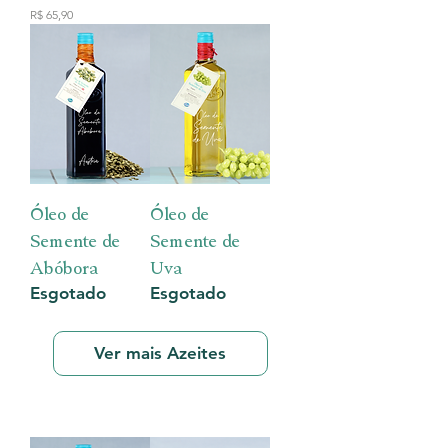
Preço
R$ 65,90
Óleo de
Óleo de
Semente de
Semente de
Abóbora
Uva
Esgotado
Esgotado
Ver mais Azeites