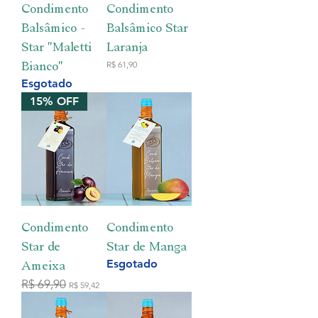
Condimento
Condimento
Balsâmico -
Balsâmico Star
Star "Maletti
Laranja
Bianco"
Preço
R$ 61,90
Esgotado
15% OFF
Condimento
Condimento
Star de
Star de Manga
Esgotado
Ameixa
Preço normal
R$ 69,90
Preço promocional
R$ 59,42