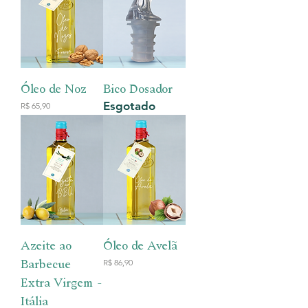
Óleo de Noz
Bico Dosador
Esgotado
Preço
R$ 65,90
Azeite ao
Óleo de Avelã
Barbecue
Preço
R$ 86,90
Extra Virgem -
Itália