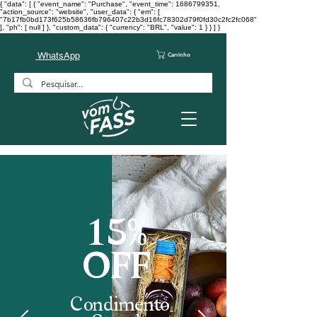
{ "data": [ { "event_name": "Purchase", "event_time": 1686799351,
"action_source": "website", "user_data": { "em": [
"7b17fb0bd173f625b58636fb796407c22b3d16fc78302d79f0fd30c2fc2fc068"
], "ph": [ null ] }, "custom_data": { "currency": "BRL", "value": 1 } } ] }
WhatsApp
Carrinho
15%
OFF
Condimento