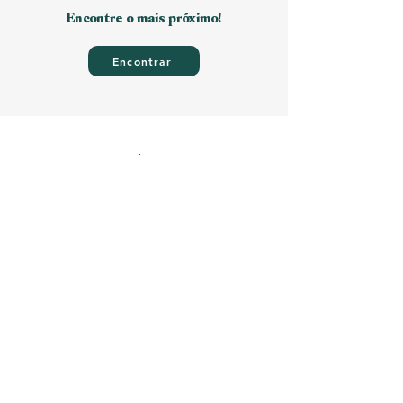
Encontre o mais próximo!
Encontrar
100% Seguro
Certificado SSL
Enviamos
para todo Brasil
Loja
Nossa História