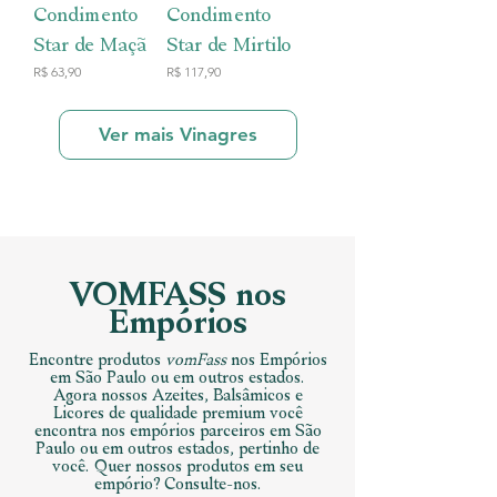
Condimento
Condimento
Star de Maçã
Star de Mirtilo
Preço
Preço
R$ 63,90
R$ 117,90
Ver mais Vinagres
VOMFASS nos
Empórios
Encontre produtos
vomFass
nos Empórios
em São Paulo ou em outros estados.
Agora nossos Azeites, Balsâmicos e
Licores de qualidade premium você
encontra nos empórios parceiros em São
Paulo ou em outros estados, pertinho de
você. Quer nossos produtos em seu
empório? Consulte-nos.