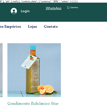
": [ null ] }, "custom_data": { "currency": "BRL", "value": 1 } } ] }
Carrinho
WhatsApp
Login
os Empórios
Lojas
Contato
Condimento Balsâmico Star
Visualização rápida