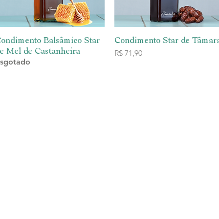
ondimento Balsâmico Star
Visualização rápida
Condimento Star de Tâmar
Visualização rápida
e Mel de Castanheira
Preço
R$ 71,90
sgotado