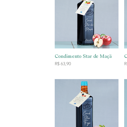
Condimento Star de Maçã
Visualização rápida
C
Preço
P
R$ 63,90
R