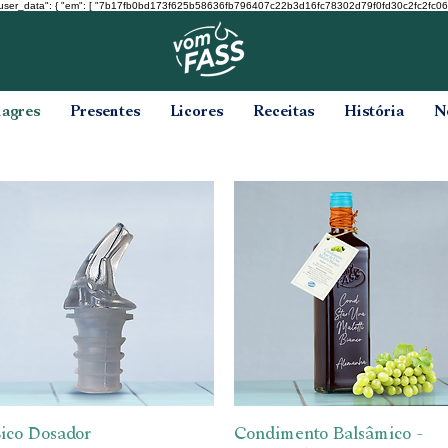
user_data": { "em": [ "7b17fb0bd173f625b58636fb796407c22b3d16fc78302d79f0fd30c2fc2fc068" ], "ph
nagres
Presentes
Licores
Receitas
História
N
ico Dosador
Visualização rápida
Condimento Balsâmico -
Visualização rápida