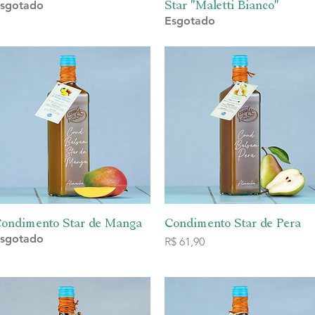
Star "Maletti Bianco"
sgotado
Esgotado
ondimento Star de Manga
Visualização rápida
Condimento Star de Pera
Visualização rápida
sgotado
Preço
R$ 61,90