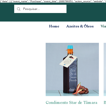
{ "data": [ { "event_name": "Purchase", "event_time": 1686799351, "action_source": "website", "
Home
Azeites & Óleos
Vi
Condimento Star de Tâmara
Visualização rápida
B