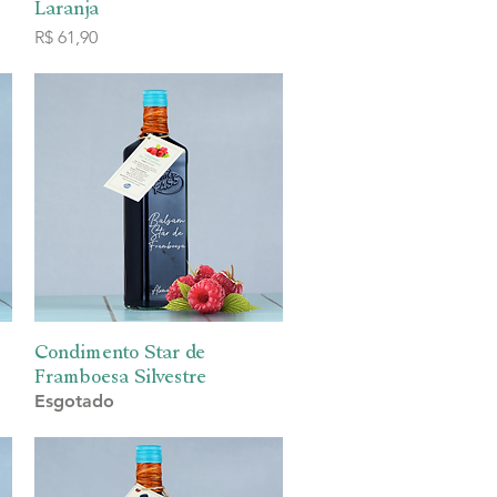
Laranja
Preço
R$ 61,90
Condimento Star de
Visualização rápida
Framboesa Silvestre
Esgotado