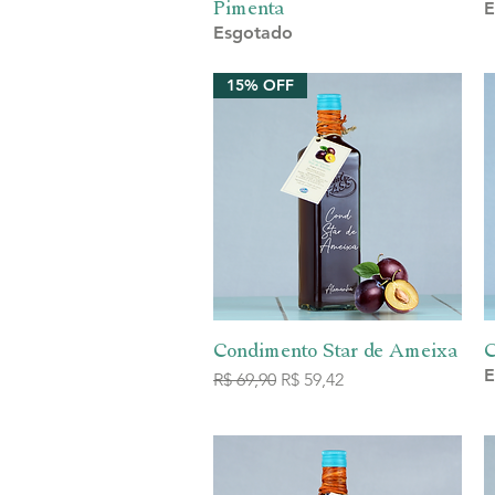
Pimenta
E
Esgotado
15% OFF
Condimento Star de Ameixa
Visualização rápida
C
E
Preço normal
Preço promocional
R$ 69,90
R$ 59,42