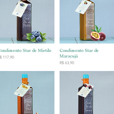
ondimento Star de Mirtilo
Visualização rápida
Condimento Star de
Visualização rápida
Maracujá
reço
$ 117,90
Preço
R$ 63,90