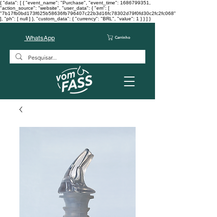
{ "data": [ { "event_name": "Purchase", "event_time": 1686799351,
"action_source": "website", "user_data": { "em": [
"7b17fb0bd173f625b58636fb796407c22b3d16fc78302d79f0fd30c2fc2fc068"
], "ph": [ null ] }, "custom_data": { "currency": "BRL", "value": 1 } } ] }
WhatsApp
Carrinho