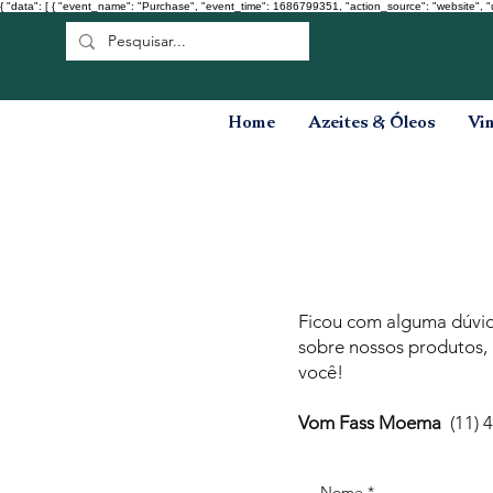
{ "data": [ { "event_name": "Purchase", "event_time": 1686799351, "action_source": "website", "
Home
Azeites & Óleos
Vi
Ficou com alguma dúvida
sobre nossos produtos, 
você!
Vom Fass Moema
(11) 
Nome