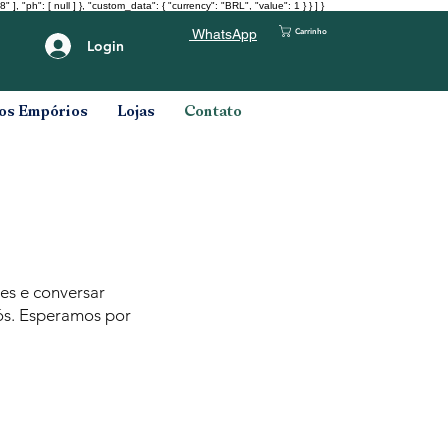
": [ null ] }, "custom_data": { "currency": "BRL", "value": 1 } } ] }
Carrinho
WhatsApp
Login
os Empórios
Lojas
Contato
es e conversar
nós. Esperamos por