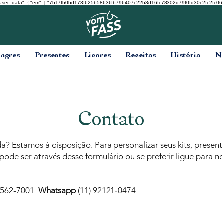
user_data": { "em": [ "7b17fb0bd173f625b58636fb796407c22b3d16fc78302d79f0fd30c2fc2fc068" ], "ph
nagres
Presentes
Licores
Receitas
História
N
Contato
? Estamos à disposição. Para personalizar seus kits, present
pode ser através desse formulário ou se preferir ligue para 
4562-7001
Whatsapp
(11)
92121‑0474‬