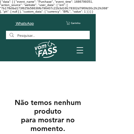
{ "data": [ { "event_name": "Purchase", "event_time": 1686799351,
"action_source": "website", "user_data": { "em": [
"7b17fb0bd173f625b58636fb796407c22b3d16fc78302d79f0fd30c2fc2fc068"
], "ph": [ null ] }, "custom_data": { "currency": "BRL", "value": 1 } } ] }
WhatsApp
Carrinho
Não temos nenhum
produto
para mostrar no
momento.