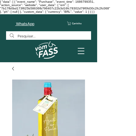
{ "data": [ { "event_name": "Purchase", "event_time": 1686799351,
"action_source": "website", "user_data": { "em": [
"7b17fb0bd173f625b58636fb796407c22b3d16fc78302d79f0fd30c2fc2fc068"
], "ph": [ null ] }, "custom_data": { "currency": "BRL", "value": 1 } } ] }
WhatsApp
Carrinho