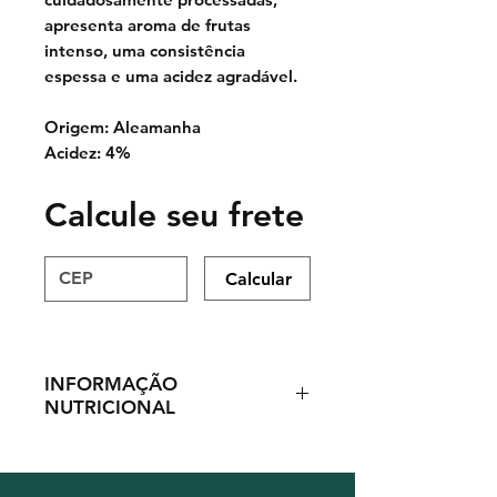
apresenta aroma de frutas
intenso, uma consistência
espessa e uma acidez agradável.
Origem: Aleamanha
Acidez: 4%
Calcule seu frete
Calcular
INFORMAÇÃO
NUTRICIONAL
Acidez
4%
Porção
13ml (1 colher de sopa)
Valor energético
29,9 kcal- 126 kj
%