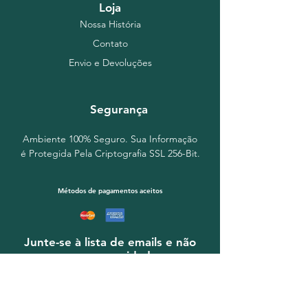
Loja
VD (*)
1,50
Nossa História
Carboidratos
6,916g %
VD (*)
0
Proteinas
<2
g VD (*)
0
Contato
Gorduras totai
s 13
g VD (*)
24
Envio e Devoluções
Gorduras saturadas
1.95
% VD (*)
0
Gorduras trans
. <0,26g
% VD (*)
-
Fibra alimentar
0
% VD (*)
0
Segurança
Sódio
<0,1 mg
% VD (*)
0
(*) Valores diários de referência com
Ambiente 100% Seguro. Sua Informação
base
é Protegida Pela Criptografia SSL 256-Bit.
em uma dieta de 2000kcal ou 8400kj
Não contém gluten.
Mantenha em local fresco e seco.
Métodos de pagamentos aceitos
Junte-se à lista de emails e não
perca as novidades
Insira o seu email aqui