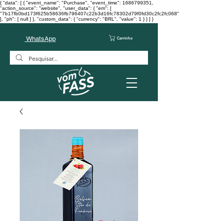
{ "data": [ { "event_name": "Purchase", "event_time": 1686799351,
"action_source": "website", "user_data": { "em": [
"7b17fb0bd173f625b58636fb796407c22b3d16fc78302d79f0fd30c2fc2fc068"
], "ph": [ null ] }, "custom_data": { "currency": "BRL", "value": 1 } } ] }
WhatsApp
Carrinho