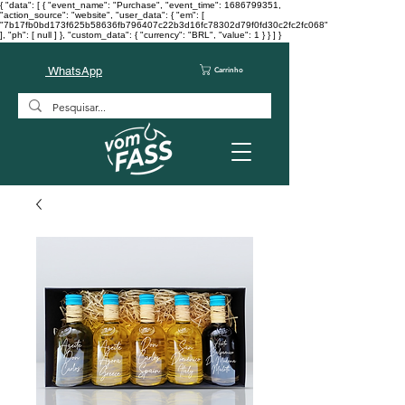
{ "data": [ { "event_name": "Purchase", "event_time": 1686799351,
"action_source": "website", "user_data": { "em": [
"7b17fb0bd173f625b58636fb796407c22b3d16fc78302d79f0fd30c2fc2fc068"
], "ph": [ null ] }, "custom_data": { "currency": "BRL", "value": 1 } } ] }
WhatsApp
Carrinho