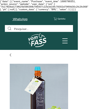
{ "data": [ { "event_name": "Purchase", "event_time": 1686799351,
"action_source": "website", "user_data": { "em": [
"7b17fb0bd173f625b58636fb796407c22b3d16fc78302d79f0fd30c2fc2fc068"
], "ph": [ null ] }, "custom_data": { "currency": "BRL", "value": 1 } } ] }
WhatsApp
Carrinho