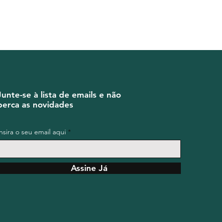
D (*)
0
0
D (*)
24
.95
% VD (*)
8
26g
% VD (*)
-
D (*)
0
e referência com base
kcal ou 8400kj
Junte-se à lista de emails e não
perca as novidades
esco e seco.
Insira o seu email aqui
Assine Já