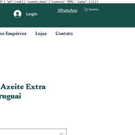
": [ null ] }, "custom_data": { "currency": "BRL", "value": 1 } } ] }
Carrinho
WhatsApp
Login
os Empórios
Lojas
Contato
 Azeite Extra
ruguai