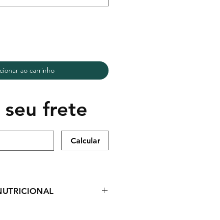
cionar ao carrinho
 seu frete
Calcular
UTRICIONAL
r de sopa)
kcal- 481kj
% VD (*)
5,7