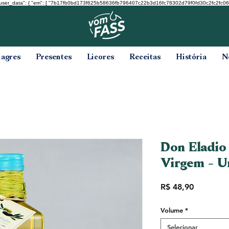
user_data": { "em": [ "7b17fb0bd173f625b58636fb796407c22b3d16fc78302d79f0fd30c2fc2fc068" ], "ph
nagres
Presentes
Licores
Receitas
História
N
Don Eladio
Virgem - U
Preço
R$ 48,90
Volume
*
Selecionar