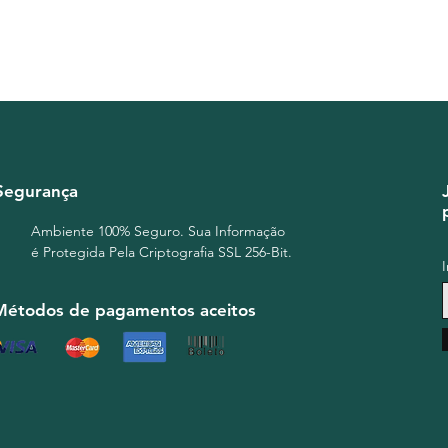
Carboidratos
0g %
V
Proteinas
0
% VD (*)
Gorduras totai
s 13
g V
Gorduras saturadas
1
Gorduras trans
. <0,
Fibra alimentar
0
% V
Sódio
0mg
% VD (*)
0
(*) Valores diários d
em uma dieta de 2000
Segurança
Não contém gluten.
Mantenha em local fr
Ambiente 100% Seguro. Sua Informação
é Protegida Pela Criptografia SSL 256-Bit.
Métodos de pagamentos aceitos