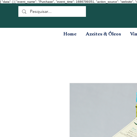
{ "data": [ { "event_name": "Purchase", "event_time": 1686799351, "action_source": "website", "
Home
Azeites & Óleos
Vi