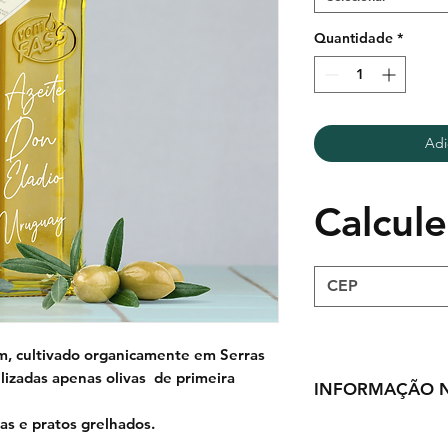
Quantidade
*
Adi
Calcule
m, cultivado organicamente em Serras
izadas apenas olivas de primeira
INFORMAÇÃO N
sas e pratos grelhados.
Porção
13ml (1 colhe
Valor energético
117 