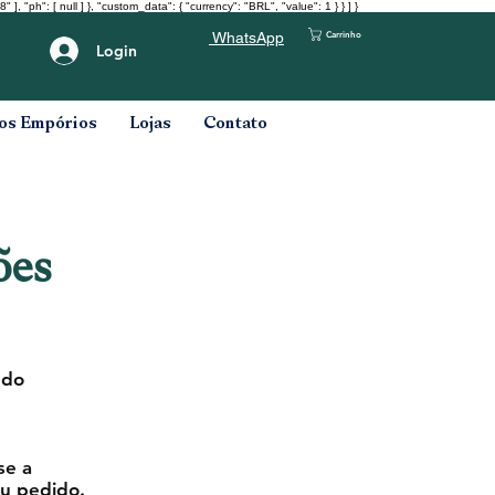
": [ null ] }, "custom_data": { "currency": "BRL", "value": 1 } } ] }
Carrinho
WhatsApp
Login
os Empórios
Lojas
Contato
ões
 do
se a
eu pedido.