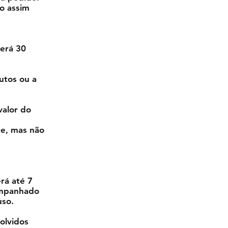
o assim
terá 30
utos ou a
valor do
te, mas não
erá até 7
companhado
uso.
olvidos