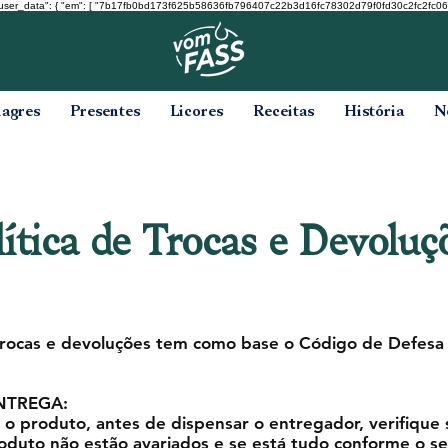
user_data": { "em": [ "7b17fb0bd173f625b58636fb796407c22b3d16fc78302d79f0fd30c2fc2fc068" ], "ph
nagres
Presentes
Licores
Receitas
História
N
lítica de Trocas e Devoluç
 trocas e devoluções tem como base o Código de Defesa
NTREGA:
o produto, antes de dispensar o entregador, verifique 
duto não estão avariados e se está tudo conforme o s