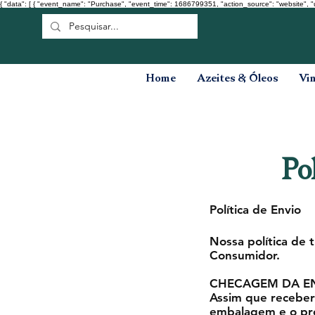
{ "data": [ { "event_name": "Purchase", "event_time": 1686799351, "action_source": "website", "
Home
Azeites & Óleos
Vi
Po
Política de Envio
Nossa política de
Consumidor.
CHECAGEM DA E
Assim que receber 
embalagem e o pro