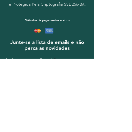
é Protegida Pela Criptografia SSL 256-Bit.
Métodos de pagamentos aceitos
Junte-se à lista de emails e não
perca as novidades
Insira o seu email aqui
Assine Já
© 2023
VomFass
.
info@vomfass.com.br
- Tel.
(11)4562-