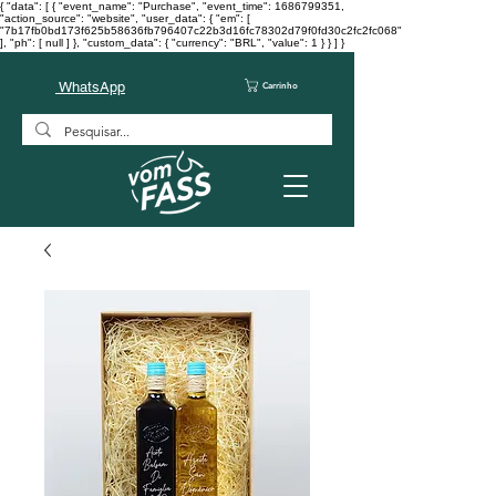
{ "data": [ { "event_name": "Purchase", "event_time": 1686799351,
"action_source": "website", "user_data": { "em": [
"7b17fb0bd173f625b58636fb796407c22b3d16fc78302d79f0fd30c2fc2fc068"
], "ph": [ null ] }, "custom_data": { "currency": "BRL", "value": 1 } } ] }
WhatsApp
Carrinho