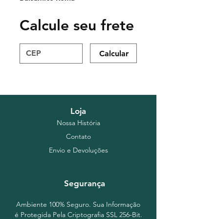
Calcule seu frete
Calcular
Loja
Nossa História
Contato
Envio e Devoluções
Segurança
Ambiente 100% Seguro. Sua Informação
é Protegida Pela Criptografia SSL 256-Bit.