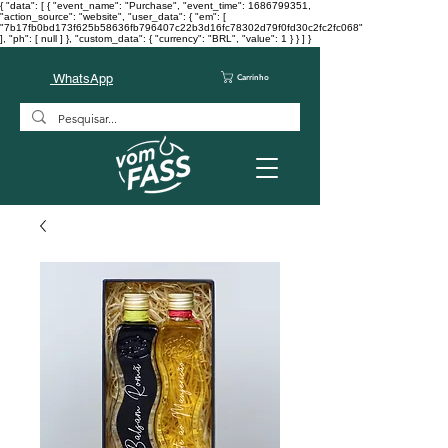
{ "data": [ { "event_name": "Purchase", "event_time": 1686799351,
"action_source": "website", "user_data": { "em": [
"7b17fb0bd173f625b58636fb796407c22b3d16fc78302d79f0fd30c2fc2fc068"
], "ph": [ null ] }, "custom_data": { "currency": "BRL", "value": 1 } } ] }
WhatsApp
Carrinho