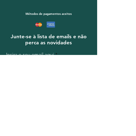
Métodos de pagamentos aceitos
Junte-se à lista de emails e não
perca as novidades
Insira o seu email aqui
Assine Já
© 2023
VomFass
.
info@vomfass.com.br
- Tel.
(11)4562-
7001
- Rua Canario, 1074 - CEP
04521-005
- FMG Imp. e