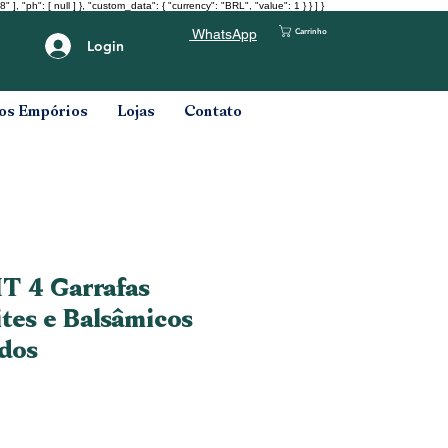
": [ null ] }, "custom_data": { "currency": "BRL", "value": 1 } } ] }
Carrinho
WhatsApp
Login
os Empórios
Lojas
Contato
IT 4 Garrafas
tes e Balsâmicos
dos