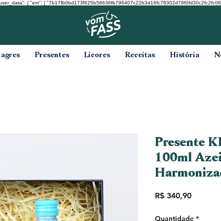
user_data": { "em": [ "7b17fb0bd173f625b58636fb796407c22b3d16fc78302d79f0fd30c2fc2fc068" ], "ph
nagres
Presentes
Licores
Receitas
História
N
Presente K
100ml Azei
Harmoniza
Preço
R$ 340,90
Quantidade
*