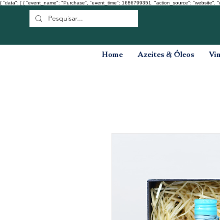
{ "data": [ { "event_name": "Purchase", "event_time": 1686799351, "action_source": "website", "
Home
Azeites & Óleos
Vi